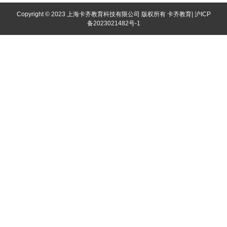
学
Copyright © 2023 上海卡齐教育科技有限公司 版权所有
卡齐教育
|
沪ICP
备2023021482号-1
校/
预
科
语
本
言
科
学
研
校
城
究
市